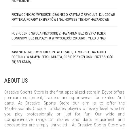
PRZYRODZIE!
CONTACT US
PRZEWODNIK PO WYBORZE IDEALNEGO KASYNA Z REVOLUT: KLUCZOWE
KRYTERIA, PORADY EKSPERTÓW I NAJNOWSZE TRENDY HAZARDOWE
ROZPOCZNIJ SWOJĄ PRZYGODĘ Z HAZARDEM BEZ RYZYKA DZIĘKI
BONUSOWI BEZ DEPOZYTU W WYSOKOŚCI 20 EURO TYLKO U NAS!
About Us
All Products
Cart
Checkout
Contact Us
Gallary
Home
My Account
News
Products Shortcode
Wishlist
KASYNO NOWE TWINDOR KONTAKT: ZAKLĘTE MIEJSCE HAZARDU I
FORTUNY W SAMYM SERCU MIASTA, GDZIE PRZYSZŁOŚĆ I PRZESZŁOŚĆ
SIĘ SPLATAJĄ
ABOUT US
Creative Sports Store is the first specialized store in Egypt offers
premium equipment, trainers and sportswear for skates. And
darts. At Creative Sports Store our aim is to offer the
'Professionals Choice' to skates players of every level, whether
you play professionally or just for fun! Our wide and
comprehensive range of skates and darts equipment and
accessories are simply unrivaled .. At Creative Sports Store we