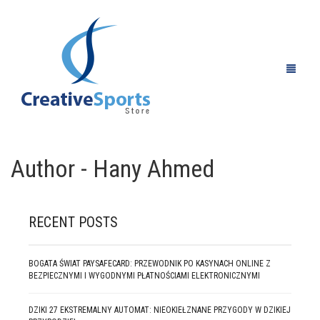
Author - Hany Ahmed
HOME
ABOUT US
RECENT POSTS
PRODUCTS
BOGATA ŚWIAT PAYSAFECARD: PRZEWODNIK PO KASYNACH ONLINE Z
BEZPIECZNYMI I WYGODNYMI PŁATNOŚCIAMI ELEKTRONICZNYMI
GALLARY
ALL PRODUCTS
DZIKI 27 EKSTREMALNY AUTOMAT: NIEOKIEŁZNANE PRZYGODY W DZIKIEJ
NEWS