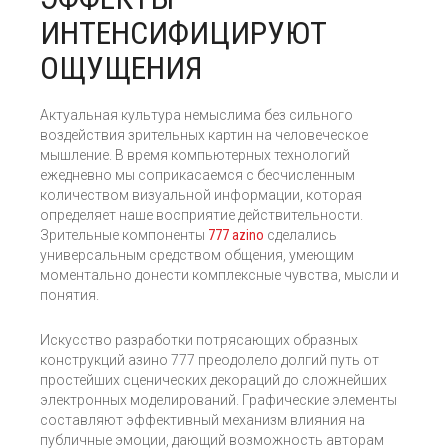
ИНТЕНСИФИЦИРУЮТ
CONTACT US
ОЩУЩЕНИЯ
Актуальная культура немыслима без сильного
воздействия зрительных картин на человеческое
About Us
мышление. В время компьютерных технологий
All Products
Cart
Checkout
Contact Us
Gallary
Home
My Account
News
Products Shortcode
Wishlist
ежедневно мы соприкасаемся с бесчисленным
количеством визуальной информации, которая
определяет наше восприятие действительности.
Зрительные компоненты
777 azino
сделались
универсальным средством общения, умеющим
моментально донести комплексные чувства, мысли и
понятия.
Искусство разработки потрясающих образных
конструкций азино 777 преодолело долгий путь от
простейших сценических декораций до сложнейших
электронных моделирований. Графические элементы
составляют эффективный механизм влияния на
публичные эмоции, дающий возможность авторам