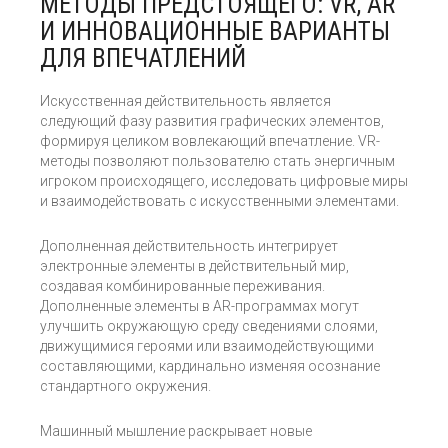
МЕТОДЫ ПРЕДСТОЯЩЕГО: VR, AR
И ИННОВАЦИОННЫЕ ВАРИАНТЫ
ДЛЯ ВПЕЧАТЛЕНИЙ
Искусственная действительность является
следующий фазу развития графических элементов,
формируя целиком вовлекающий впечатление. VR-
методы позволяют пользователю стать энергичным
игроком происходящего, исследовать цифровые миры
и взаимодействовать с искусственными элементами.
Дополненная действительность интегрирует
электронные элементы в действительный мир,
создавая комбинированные переживания.
Дополненные элементы в AR-программах могут
улучшить окружающую среду сведениями слоями,
движущимися героями или взаимодействующими
составляющими, кардинально изменяя осознание
стандартного окружения.
Машинный мышление раскрывает новые