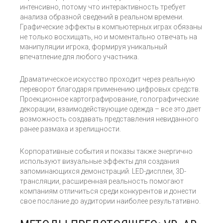
интенсивно, потому что интерактивность требует
анализа образной сведений в реальном времени.
Графические эффекты в компьютерных играх обязаны
не только восхищать, но и моментально отвечать на
манипуляции игрока, формируя уникальный
впечатление для любого участника.
Драматическое искусство проходит через реальную
переворот благодаря применению цифровых средств.
Проекционное картографирование, голографические
декорации, взаимодействующие одежда – все это дает
возможность создавать представления невиданного
ранее размаха и зрелищности.
Корпоративные события и показы также энергично
используют визуальные эффекты для создания
запоминающихся демонстраций. LED-дисплеи, 3D-
трансляции, расширенная реальность помогают
компаниям отличиться среди конкурентов и донести
свое послание до аудитории наиболее результативно.