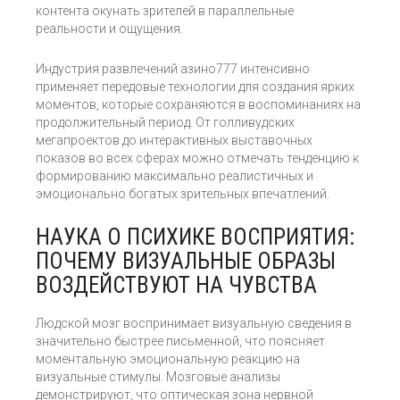
контента окунать зрителей в параллельные
реальности и ощущения.
Индустрия развлечений азино777 интенсивно
применяет передовые технологии для создания ярких
моментов, которые сохраняются в воспоминаниях на
продолжительный период. От голливудских
мегапроектов до интерактивных выставочных
показов во всех сферах можно отмечать тенденцию к
формированию максимально реалистичных и
эмоционально богатых зрительных впечатлений.
НАУКА О ПСИХИКЕ ВОСПРИЯТИЯ:
ПОЧЕМУ ВИЗУАЛЬНЫЕ ОБРАЗЫ
ВОЗДЕЙСТВУЮТ НА ЧУВСТВА
Людской мозг воспринимает визуальную сведения в
значительно быстрее письменной, что поясняет
моментальную эмоциональную реакцию на
визуальные стимулы. Мозговые анализы
демонстрируют, что оптическая зона нервной