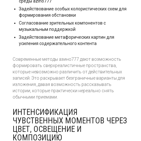
среды azino777
Задействование особых колористических схем для
формирования обстановки
Согласование зрительных компонентов с
музыкальным поддержкой
Задействование метафорических картин для
усиления содержательного контента
Современные методы азино777 дают возможность
формировать сверхреалистичные пространства,
которые невозможно различить от действительных
записей. Это раскрывает безграничные варианты для
изложения, давая возможность рассказывать
истории, которые практически нереально снять
обычными приемами.
ИНТЕНСИФИКАЦИЯ
ЧУВСТВЕННЫХ МОМЕНТОВ ЧЕРЕЗ
ЦВЕТ, ОСВЕЩЕНИЕ И
КОМПОЗИЦИЮ