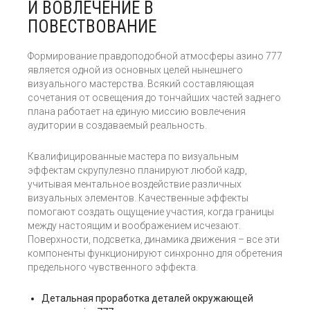
И ВОВЛЕЧЕНИЕ В
ПОВЕСТВОВАНИЕ
Формирование правдоподобной атмосферы азино 777
является одной из основных целей нынешнего
визуального мастерства. Всякий составляющая
сочетания от освещения до тончайших частей заднего
плана работает на единую миссию вовлечения
аудитории в создаваемый реальность.
Квалифицированные мастера по визуальным
эффектам скрупулезно планируют любой кадр,
учитывая ментальное воздействие различных
визуальных элементов. Качественные эффекты
помогают создать ощущение участия, когда границы
между настоящим и воображением исчезают.
Поверхности, подсветка, динамика движения – все эти
компоненты функционируют синхронно для обретения
предельного чувственного эффекта.
Детальная проработка деталей окружающей