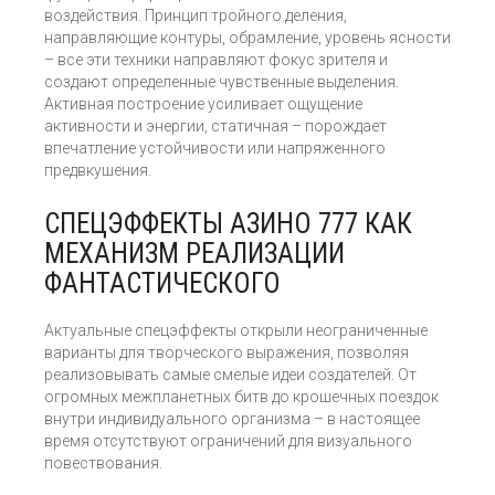
воздействия. Принцип тройного деления,
направляющие контуры, обрамление, уровень ясности
– все эти техники направляют фокус зрителя и
создают определенные чувственные выделения.
Активная построение усиливает ощущение
активности и энергии, статичная – порождает
впечатление устойчивости или напряженного
предвкушения.
СПЕЦЭФФЕКТЫ АЗИНО 777 КАК
МЕХАНИЗМ РЕАЛИЗАЦИИ
ФАНТАСТИЧЕСКОГО
Актуальные спецэффекты открыли неограниченные
варианты для творческого выражения, позволяя
реализовывать самые смелые идеи создателей. От
огромных межпланетных битв до крошечных поездок
внутри индивидуального организма – в настоящее
время отсутствуют ограничений для визуального
повествования.