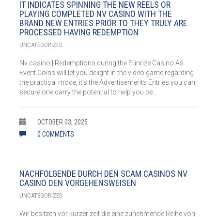
IT INDICATES SPINNING THE NEW REELS OR
PLAYING COMPLETED NV CASINO WITH THE
BRAND NEW ENTRIES PRIOR TO THEY TRULY ARE
PROCESSED HAVING REDEMPTION
UNCATEGORIZED
Nv casino | Redemptions during the Funrize Casino As
Event Coins will let you delight in the video game regarding
the practical mode, it’s the Advertisements Entries you can
secure one carry the potential to help you be…
OCTOBER 03, 2025
0 COMMENTS
NACHFOLGENDE DURCH DEN SCAM CASINOS NV
CASINO DEN VORGEHENSWEISEN
UNCATEGORIZED
Wir besitzen vor kurzer zeit die eine zunehmende Reihe von