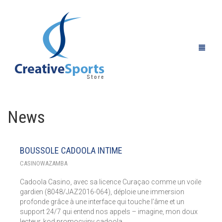
News
HOME
BOUSSOLE CADOOLA INTIME
ABOUT US
CASINOWAZAMBA
PRODUCTS
Cadoola Casino, avec sa licence Curaçao comme un voile
gardien (8048/JAZ2016-064), déploie une immersion
GALLARY
ALL PRODUCTS
profonde grâce à une interface qui touche l’âme et un
support 24/7 qui entend nos appels – imagine, mon doux
NEWS
lecteur, kod promocyjny cadoola…