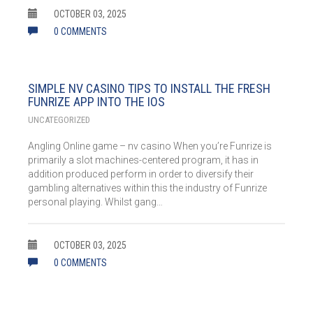
OCTOBER 03, 2025
0 COMMENTS
SIMPLE NV CASINO TIPS TO INSTALL THE FRESH
FUNRIZE APP INTO THE IOS
UNCATEGORIZED
Angling Online game – nv casino When you’re Funrize is
primarily a slot machines-centered program, it has in
addition produced perform in order to diversify their
gambling alternatives within this the industry of Funrize
personal playing. Whilst gang…
OCTOBER 03, 2025
0 COMMENTS